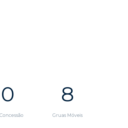
30
8
 Concessão
Gruas Móveis