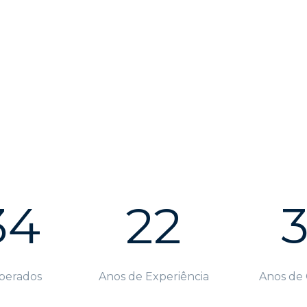
34
22
perados
Anos de Experiência
Anos de