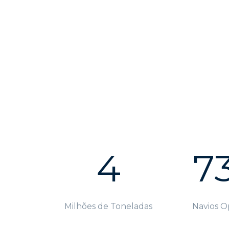
4
7
Milhões de Toneladas
Navios O