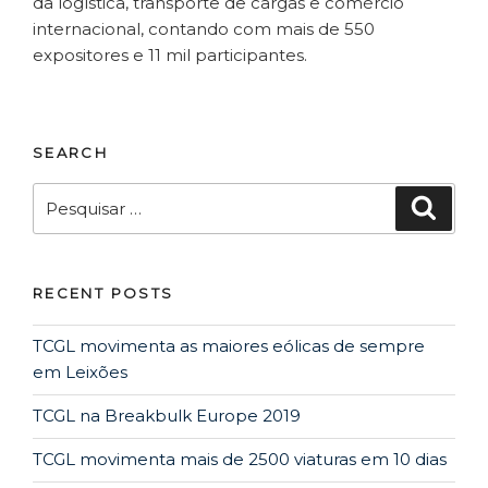
da logística, transporte de cargas e comércio
internacional, contando com mais de 550
expositores e 11 mil participantes.
SEARCH
Pesquisar
Pesqui
por:
RECENT POSTS
TCGL movimenta as maiores eólicas de sempre
em Leixões
TCGL na Breakbulk Europe 2019
TCGL movimenta mais de 2500 viaturas em 10 dias